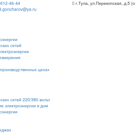
)
612-46-44
г.Тула, ул.Перекопская, д.5 (
d.goncharov@ya.ru
оэнергии
ских сетей
электроэнергии
 измерения
 производственных цехах
ских сетей 220/380 вольт
е электроэнергии в дом
роэнергии
теджах