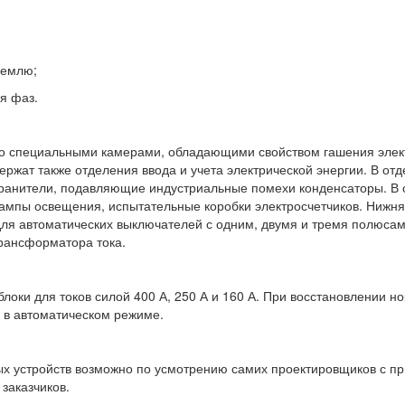
землю;
я фаз.
со специальными камерами, обладающими свойством гашения элект
ержат также отделения ввода и учета электрической энергии. В о
ранители, подавляющие индустриальные помехи конденсаторы. В о
ампы освещения, испытательные коробки электросчетчиков. Нижня
ля автоматических выключателей с одним, двумя и тремя полюсами
трансформатора тока.
блоки для токов силой 400 А, 250 А и 160 А. При восстановлении
 в автоматическом режиме.
х устройств возможно по усмотрению самих проектировщиков с пр
заказчиков.