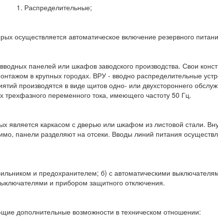
1. Распределительные;
орых осуществляется автоматическое включение резервного питани
вводных панелей или шкафов заводского производства. Свои конс
нтажом в крупных городах. ВРУ - вводно распределительные уст
ятий производятся в виде щитов одно- или двухстороннего обслуж
ях трехфазного переменного тока, имеющего частоту 50 Гц.
рых является каркасом с дверью или шкафом из листовой стали. В
имо, панели разделяют на отсеки. Вводы линий питания осуществля
ильником и предохранителем; б) с автоматическими выключателями
с выключателями и прибором защитного отключения.
щие дополнительные возможности в техническом отношении: