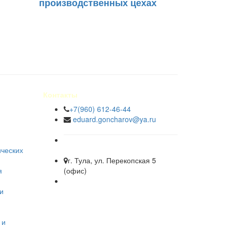
производственных цехах
Контакты
+7(960) 612-46-44
eduard.goncharov@ya.ru
ических
г. Тула, ул. Перекопская 5
я
(офис)
и
 и