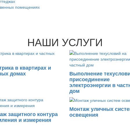
оттеджах
ственных помещениях
НАШИ УСЛУГИ
трика в квартирах и
ных домах
Выполнение техуслови
присоединение
электроэнергии в час
дом
Монтаж уличных сист
аж защитного контура
освещения
мления и измерения