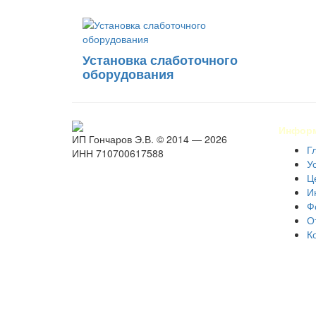
Установка слаботочного
оборудования
Инфор
ИП Гончаров Э.В. © 2014 — 2026
Г
ИНН 710700617588
У
Ц
И
Ф
О
К