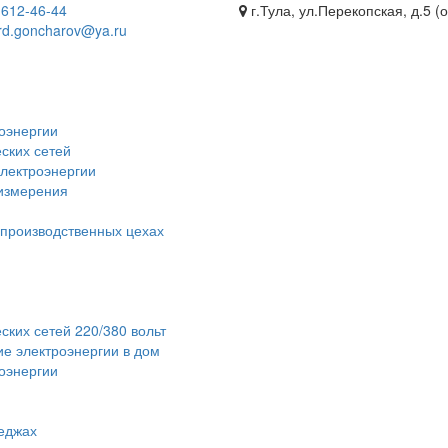
)
612-46-44
г.Тула, ул.Перекопская, д.5 (
rd.goncharov@ya.ru
оэнергии
ских сетей
электроэнергии
 измерения
 производственных цехах
ских сетей 220/380 вольт
е электроэнергии в дом
роэнергии
теджах