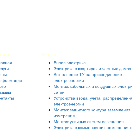
мация
Услуги
лавная
Вызов электрика
слуги
Электрика в квартирах и частных домах
ены
Выполнение ТУ на присоединение
нформация
электроэнергии
ото
Монтаж кабельных и воздушных электр
тзывы
сетей
онтакты
Устройства ввода, учета, распределени
электроэнергии
Монтаж защитного контура заземления 
измерения
Монтаж уличных систем освещения
Электрика в коммерческих помещениях