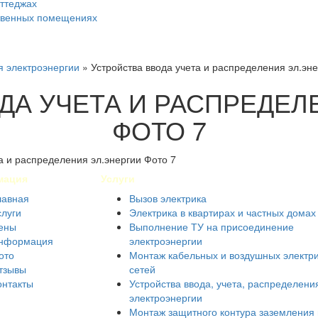
оттеджах
ственных помещениях
я электроэнергии
»
Устройства ввода учета и распределения эл.эне
ДА УЧЕТА И РАСПРЕДЕЛ
ФОТО 7
мация
Услуги
лавная
Вызов электрика
слуги
Электрика в квартирах и частных домах
ены
Выполнение ТУ на присоединение
нформация
электроэнергии
ото
Монтаж кабельных и воздушных электр
тзывы
сетей
онтакты
Устройства ввода, учета, распределени
электроэнергии
Монтаж защитного контура заземления 