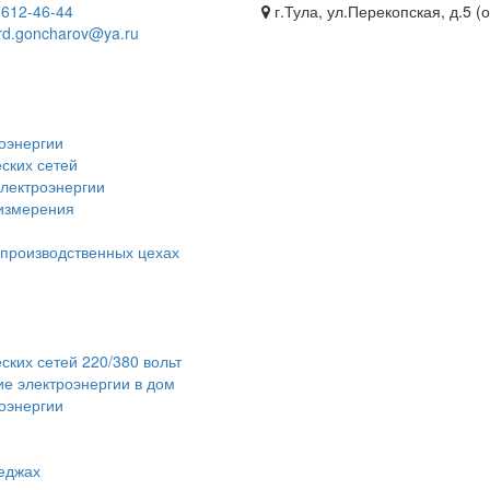
)
612-46-44
г.Тула, ул.Перекопская, д.5 (
rd.goncharov@ya.ru
оэнергии
ских сетей
электроэнергии
 измерения
 производственных цехах
ских сетей 220/380 вольт
е электроэнергии в дом
роэнергии
теджах