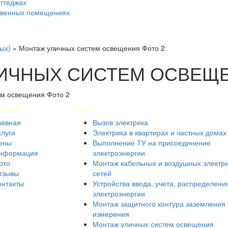
оттеджах
ственных помещениях
ых)
»
Монтаж уличных систем освещения Фото 2
ИЧНЫХ СИСТЕМ ОСВЕЩЕ
мация
Услуги
лавная
Вызов электрика
слуги
Электрика в квартирах и частных домах
ены
Выполнение ТУ на присоединение
нформация
электроэнергии
ото
Монтаж кабельных и воздушных электр
тзывы
сетей
онтакты
Устройства ввода, учета, распределени
электроэнергии
Монтаж защитного контура заземления 
измерения
Монтаж уличных систем освещения