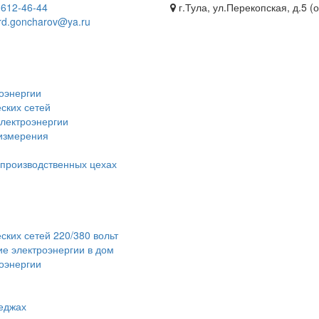
)
612-46-44
г.Тула, ул.Перекопская, д.5 (
rd.goncharov@ya.ru
оэнергии
ских сетей
электроэнергии
 измерения
 производственных цехах
ских сетей 220/380 вольт
е электроэнергии в дом
роэнергии
теджах