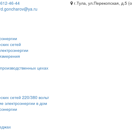
)
612-46-44
г.Тула, ул.Перекопская, д.5 (
rd.goncharov@ya.ru
оэнергии
ских сетей
электроэнергии
 измерения
 производственных цехах
ских сетей 220/380 вольт
е электроэнергии в дом
роэнергии
теджах