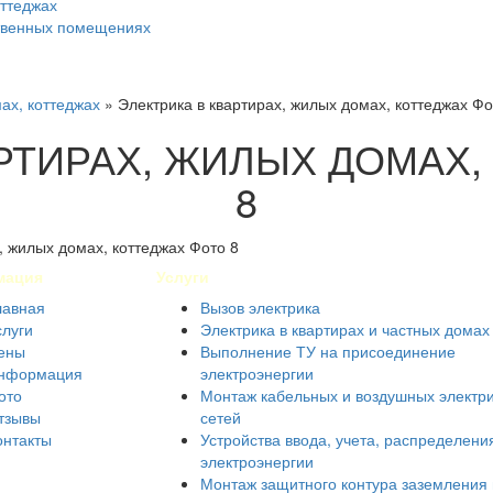
оттеджах
ственных помещениях
ах, коттеджах
»
Электрика в квартирах, жилых домах, коттеджах Фо
АРТИРАХ, ЖИЛЫХ ДОМАХ,
8
мация
Услуги
лавная
Вызов электрика
слуги
Электрика в квартирах и частных домах
ены
Выполнение ТУ на присоединение
нформация
электроэнергии
ото
Монтаж кабельных и воздушных электр
тзывы
сетей
онтакты
Устройства ввода, учета, распределени
электроэнергии
Монтаж защитного контура заземления 